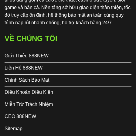
game và bắn cá. Nền tảng sở hữu giao diện thân thiện, tốc
độ truy cập ổn định, hệ thống bảo mật an toàn cùng quy
trình nạp rút nhanh chóng, hỗ trợ khách hàng 24/7.
VỀ CHÚNG TÔI
Giới Thiệu 888NEW
Liên Hệ 888NEW
Chính Sách Bảo Mật
Điều Khoản Điều Kiện
Miễn Trừ Trách Nhiệm
CEO 888NEW
Sitemap