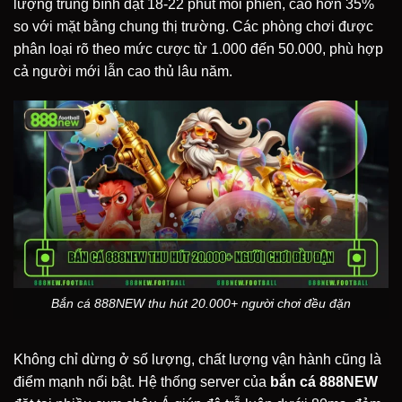
lượng trung bình đạt 18-22 phút mỗi phiên, cao hơn 35%
so với mặt bằng chung thị trường. Các phòng chơi được
phân loại rõ theo mức cược từ 1.000 đến 50.000, phù hợp
cả người mới lẫn cao thủ lâu năm.
Bắn cá 888NEW thu hút 20.000+ người chơi đều đặn
Không chỉ dừng ở số lượng, chất lượng vận hành cũng là
điểm mạnh nổi bật. Hệ thống server của
bắn cá 888NEW