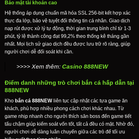
Bảo mật tài khoản cao
Hệ thống áp dụng chuẩn mã hóa SSL 256-bit kết hợp xác
thực đa lớp, bảo vệ tuyệt đối thông tin cá nhân. Giao dịch
nạp rút được xử lý tự động, thời gian trung bình chỉ từ 1-3
phút, tỷ lệ thành công đạt 99,2% theo thống kê tháng gần
nhất. Mọi lịch sử giao dịch đều được lưu trữ rõ ràng, giúp
người chơi dễ đối soát khi cần.
>>>> Xem thêm:
Casino 888NEW
Điểm danh những trò chơi bắn cá hấp dẫn tại
888NEW
Kho
bắn cá
888NEW
liên tục cập nhật các tựa game ăn
khách, phù hợp nhiều phong cách chơi khác nhau. Từ
game nhịp nhanh cho người thích săn boss đến game tiết
tấu chậm giúp kiểm soát vốn tốt, tất cả đều có mặt. Nhờ đó,
người chơi dễ dàng luân chuyển giữa các trò để tối ưu