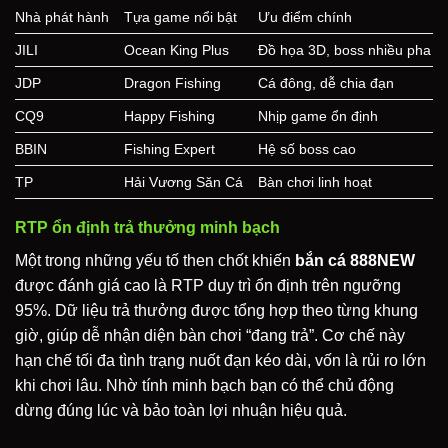
Nhà phát hành
Tựa game nổi bật
Ưu điểm chính
JILI
Ocean King Plus
Đồ họa 3D, boss nhiều pha
JDP
Dragon Fishing
Cá đông, dễ chia đạn
CQ9
Happy Fishing
Nhịp game ổn định
BBIN
Fishing Expert
Hệ số boss cao
TP
Hải Vương Săn Cá
Bàn chơi linh hoạt
RTP ổn định trả thưởng minh bạch
Một trong những yếu tố then chốt khiến
bắn cá
888NEW
được đánh giá cao là RTP duy trì ổn định trên ngưỡng
95%. Dữ liệu trả thưởng được tổng hợp theo từng khung
giờ, giúp dễ nhận diện bàn chơi “đang trả”. Cơ chế này
hạn chế tối đa tình trạng nuốt đạn kéo dài, vốn là rủi ro lớn
khi chơi lâu. Nhờ tính minh bạch bạn có thể chủ động
dừng đúng lúc và bảo toàn lợi nhuận hiệu quả.