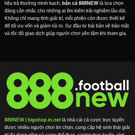
liệu trả thưởng minh bạch,
bắn cá
888NEW
là lựa chọn
đáng cân nhắc cho những ai tìm kiếm trải nghiệm lâu dài.
Không chỉ mang tính giải trí, mỗi phiên còn được thiết kế
để tối ưu vốn và giảm rủi ro. Sự đầu tư bài bản về bảo mật
và tốc độ giao dịch giúp người chơi yên tâm khi tham gia.
888NEW
|
bigshop.in.net
là nhà cái cá cược trực tuyến
được nhiều người chơi tin chọn, cung cấp hệ sinh thái giải
trí đa dạng gồm cá cược thể thao, casino trực tuyến, slot