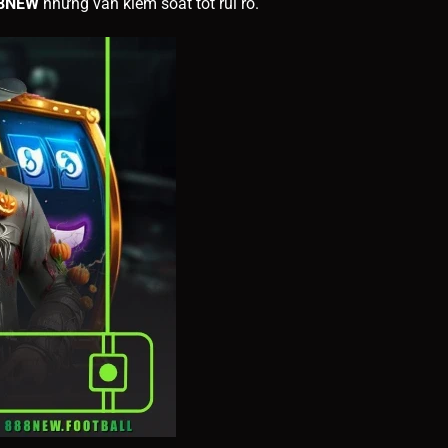
8NEW
nhưng vẫn kiểm soát tốt rủi ro.