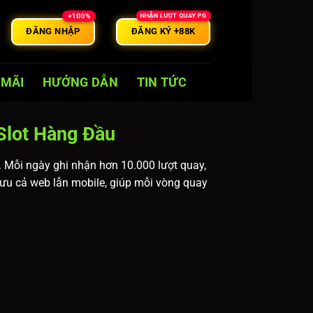
ĐĂNG NHẬP
ĐĂNG KÝ +88K
 MÃI
HƯỚNG DẪN
TIN TỨC
lot Hàng Đầu
c. Mỗi ngày ghi nhận hơn 10.000 lượt quay,
ưu cả web lẫn mobile, giúp mỗi vòng quay