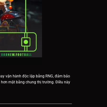
g quay vận hành độc lập bằng RNG, đảm bảo
p hơn mặt bằng chung thị trường. Điều này