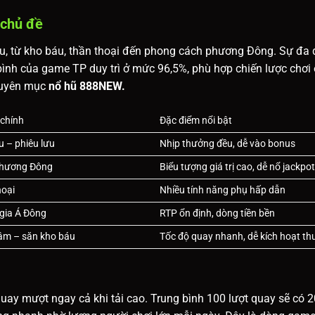
 chủ đề
, từ kho báu, thần thoại đến phong cách phương Đông. Sự đa dạ
 bình của game TP duy trì ở mức 96,5%, phù hợp chiến lược chơi 
huyên mục
nổ hũ
888NEW.
 chính
Đặc điểm nổi bật
 – phiêu lưu
Nhịp thưởng đều, dễ vào bonus
hương Đông
Biểu tượng giá trị cao, dễ nổ jackpot
hoại
Nhiều tính năng phụ hấp dẫn
gia Á Đông
RTP ổn định, dòng tiền bền
ậm – săn kho báu
Tốc độ quay nhanh, dễ kích hoạt th
 quay mượt ngay cả khi tải cao. Trung bình 100 lượt quay sẽ có