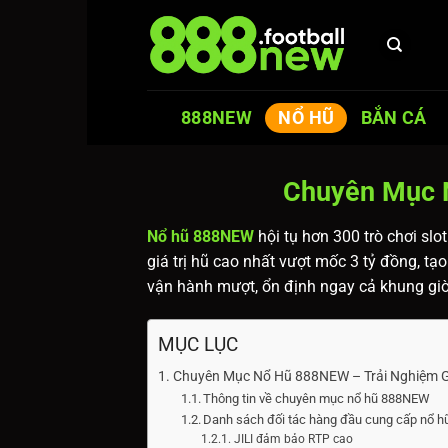
Bỏ
qua
nội
dung
888NEW
NỔ HŨ
BẮN CÁ
Chuyên Mục 
Nổ hũ
888NEW
hội tụ hơn 300 trò chơi slo
giá trị hũ cao nhất vượt mốc 3 tỷ đồng, tạ
vận hành mượt, ổn định ngay cả khung gi
MỤC LỤC
Chuyên Mục Nổ Hũ 888NEW – Trải Nghiệm 
Thông tin về chuyên mục nổ hũ 888NEW
Danh sách đối tác hàng đầu cung cấp nổ h
JILI đảm bảo RTP cao