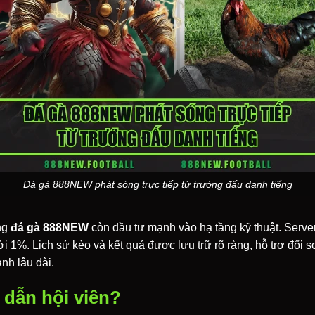
Đá gà 888NEW phát sóng trực tiếp từ trướng đấu danh tiếng
ảng
đá gà
888NEW
còn đầu tư mạnh vào hạ tầng kỹ thuật. Server
ới 1%. Lịch sử kèo và kết quả được lưu trữ rõ ràng, hỗ trợ đối 
ành lâu dài.
 dẫn hội viên?