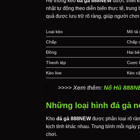
Hệ thống kèo
đá gà
888NEW
được thiết kế
nhật tự động theo diễn biến thực tế, trung
quả được lưu trữ rõ ràng, giúp người chơi 
Loại kèo
Mô tả
Chấp
Chấp c
Đồng
Hai b
Theoh iệp
Cược k
Kèo live
Kèo cậ
>>>> Xem thêm:
Nổ Hũ 888
Những loại hình đá gà n
Kho
đá gà 888NEW
được phân loại rõ ràng
kịch tính khác nhau. Trung bình mỗi ngày 
chơi.