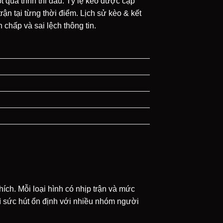
t quá trình thi đấu. Tỷ lệ kèo được cập
rận tại từng thời điểm. Lịch sử kèo & kết
 chấp và sai lệch thông tin.
hích. Mỗi loại hình có nhịp trận và mức
rì sức hút ổn định với nhiều nhóm người