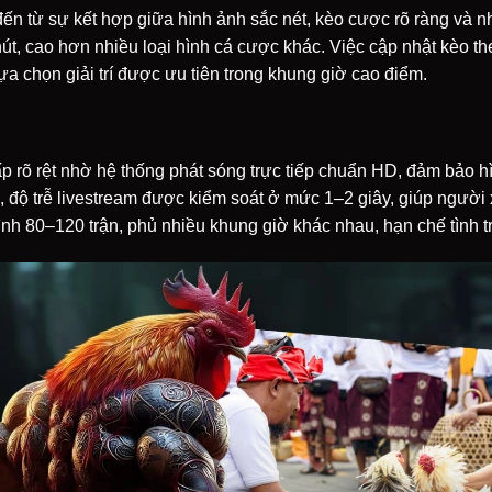
ến từ sự kết hợp giữa hình ảnh sắc nét, kèo cược rõ ràng và nh
hút, cao hơn nhiều loại hình cá cược khác. Việc cập nhật kèo th
ựa chọn giải trí được ưu tiên trong khung giờ cao điểm.
 rõ rệt nhờ hệ thống phát sóng trực tiếp chuẩn HD, đảm bảo 
h, độ trễ livestream được kiểm soát ở mức 1–2 giây, giúp người
ình 80–120 trận, phủ nhiều khung giờ khác nhau, hạn chế tình t