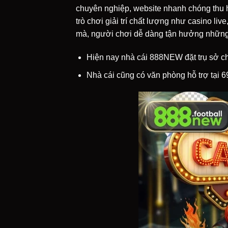
chuyên nghiệp, website nhanh chóng thu h
trò chơi giải trí chất lượng như casino l
mà, người chơi dễ dàng tận hưởng những phú
Hiện nay nhà cái 888NEW đặt trụ sở chí
Nhà cái cũng có văn phòng hỗ trợ tạ