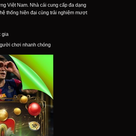
ờng Việt Nam.
Nhà cái cung cấp đa dạng
i hệ thống hiện đại cùng trải nghiệm mượt
 gia
người chơi nhanh chóng