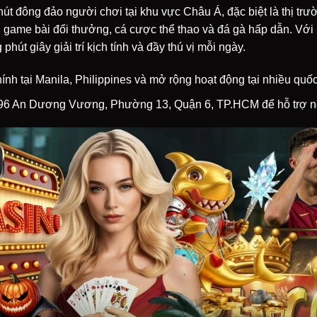
út đông đảo người chơi tại khu vực Châu Á, đặc biệt là thị trư
ive, game bài đổi thưởng, cá cược thể thao và đá gà hấp dẫn. Vớ
t giây giải trí kịch tính và đầy thú vị mỗi ngày.
nh tại Manila, Philippines và mở rộng hoạt động tại nhiều quốc
i 696 An Dương Vương, Phường 13, Quận 6, TP.HCM để hỗ trợ 