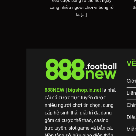
Kèo cược bóng rổ thu hút ngày
càng nhiều người chơi vì bóng rổ
t
là [...]
VỀ
Giớ
888NEW
|
bigshop.in.net
là nhà
Liê
cái cá cược trực tuyến được
nhiều người chơi tin chọn, cung
Chí
cấp hệ sinh thái giải trí đa dạng
Điề
gồm cá cược thể thao, casino
trực tuyến, slot game và bắn cá.
Miễ
Nền tảng sở hữu giao diện thân