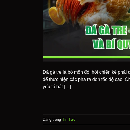
Đá gà tre là bộ môn đòi hỏi chiến kê phải d
để thực hiện các pha ra đòn tốc độ cao. C
yếu tố bắt […]
Đăng trong
Tin Tức