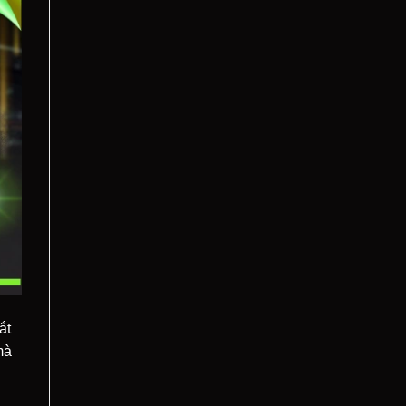
ắt
mà