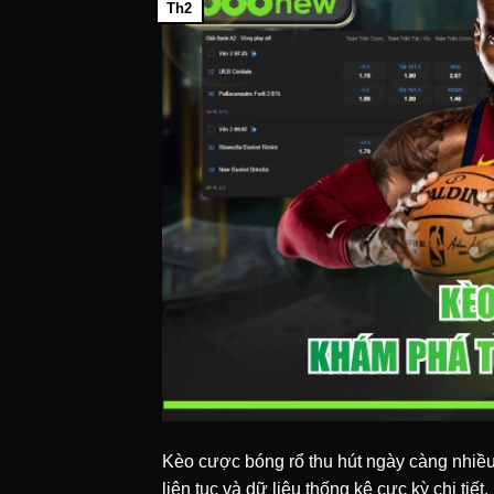
Th2
Kèo cược bóng rổ thu hút ngày càng nhiều
liên tục và dữ liệu thống kê cực kỳ chi tiế