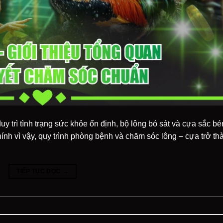
uy trì tình trạng sức khỏe ổn định, bộ lông bó sát và cựa sắc bé
hính vì vậy, quy trình phòng bệnh và chăm sóc lông – cựa trở th
TIẾP TỤC ĐỌC
→