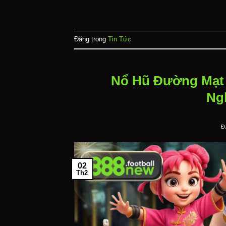
Đăng trong
Tin Tức
Nổ Hũ Đường Mạt 
Ng
Đ
02
Th2