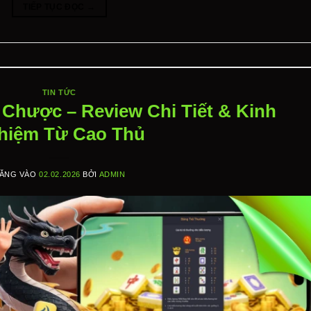
TIẾP TỤC ĐỌC
→
TIN TỨC
Chược – Review Chi Tiết & Kinh
hiệm Từ Cao Thủ
ĂNG VÀO
02.02.2026
BỞI
ADMIN