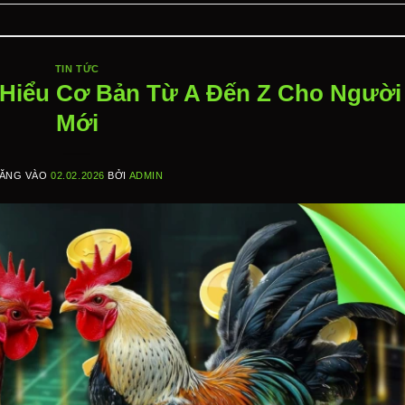
TIN TỨC
m Hiểu Cơ Bản Từ A Đến Z Cho Người
Mới
ĂNG VÀO
02.02.2026
BỞI
ADMIN