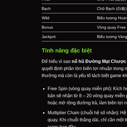
Bạch
Chữ Bạch (白板)
Wild
Biểu tượng Hoán
Bonus
Vòng quay Free 
Jackpot
Biểu tượng Vàn
Tính năng đặc biệt
Để hiểu vì sao
nổ hũ Đường Mạt Chượ
quyết định phần lớn biên lợi nhuận trong
thưởng mà còn là yếu tố tách biệt game khỏ
Free Spin (vòng quay miễn phí): Kích ho
bản sẽ nhận từ 8 – 20 vòng quay miễn 
hoặc mở rộng đường trả, làm biên lợi 
Multiplier Chain (chuỗi hệ số nhân): Hệ
quay. Khi chuỗi thắng dài, chỉ cần một t
cược ban đầu.