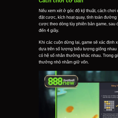
Cách chơi cơ bản
Nếu xem xét ở góc độ kỹ thuật, cách chơi
đặt cược, kích hoạt quay, tính toán đườn
cược theo dòng tùy phiên bản game, sau đó
đến 4 giây.
Khi các cuộn dừng lại, game sẽ xác định 
dựa trên số lượng biểu tượng giống nhau x
có hệ số nhân thưởng khác nhau. Trong gi
thưởng nhỏ nhằm giữ vốn.