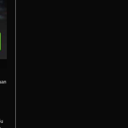
uan
ểu