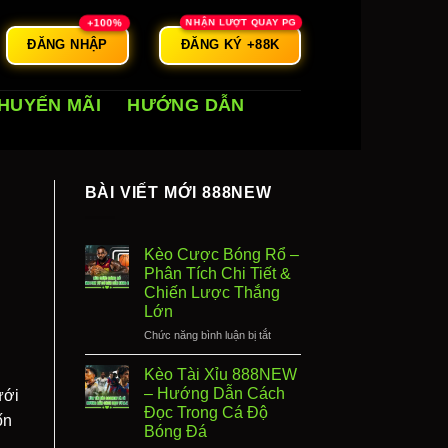
ĐĂNG NHẬP
ĐĂNG KÝ +88K
HUYẾN MÃI
HƯỚNG DẪN
BÀI VIẾT MỚI 888NEW
Kèo Cược Bóng Rổ –
Phân Tích Chi Tiết &
Chiến Lược Thắng
Lớn
ở
Chức năng bình luận bị tắt
Kèo
Cược
Kèo Tài Xỉu 888NEW
Bóng
– Hướng Dẫn Cách
ưới
Rổ
Đọc Trong Cá Độ
ốn
–
Bóng Đá
Phân