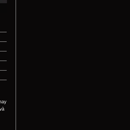
hay
 và