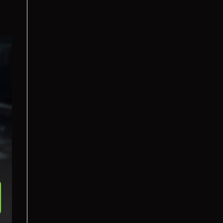
A
Bắn
Đến
Cá
Z
–
Cho
Lợi
Người
Ích
Mới
Và
Những
Lưu
Ý
Tránh
Rủi
Ro